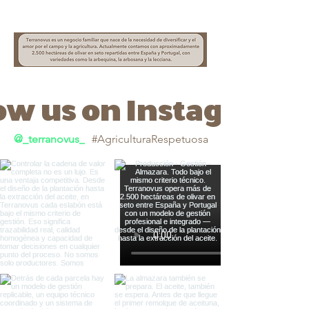
ow us on Instagram
@_terranovus_
#AgriculturaRespetuosa